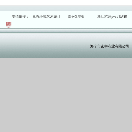
夹
网
布,
友情链接：
嘉兴环境艺术设计
嘉兴X展架
浙江杭州pvc刀刮布
防
水
篷
布,pvc
网
海宁市玄宇布业有限公司
格
布,PVC
刀
刮
布,pvc
箱
包
布,PVC
网
格
布
嘉
兴
PVC